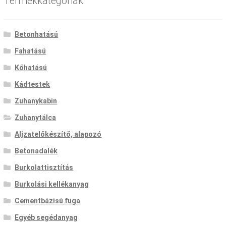
Termékkategóriák
Betonhatású
Fahatású
Kőhatású
Kádtestek
Zuhanykabin
Zuhanytálca
Aljzatelőkészítő, alapozó
Betonadalék
Burkolattisztítás
Burkolási kellékanyag
Cementbázisú fuga
Egyéb segédanyag