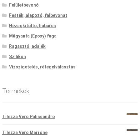
Felületbevonó
Festék, alapozó, falbevonat
Hézagkitöltő, habarcs
Műgyanta (Epoxy) fuga
Ragasztó, adalék
Szilikon
Vízszigetelés, rétegelválasztás
Termékek
Tilezza Vero Palissandro
Original
Current
price
price
Tilezza Vero Marrone
was:
is:
Original
Current