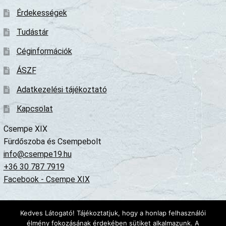
Érdekességek
Tudástár
Céginformációk
ÁSZF
Adatkezelési tájékoztató
Kapcsolat
Csempe XIX
Fürdőszoba és Csempebolt
info@csempe19.hu
+36 30 787 7919
Facebook - Csempe XIX
Minden jog fenntartva © Genime Hungary Kft 2020-2024
Kedves Látogató! Tájékoztatjuk, hogy a honlap felhasználói
 Az oldalon található tartalom szerzői jogvédelem alatt áll, felhasználása c
élmény fokozásának érdekében sütiket alkalmazunk. A