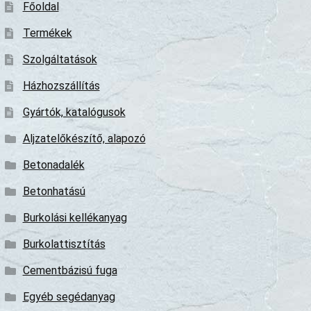
Főoldal
Termékek
Szolgáltatások
Házhozszállítás
Gyártók, katalógusok
Aljzatelőkészítő, alapozó
Betonadalék
Betonhatású
Burkolási kellékanyag
Burkolattisztítás
Cementbázisú fuga
Egyéb segédanyag