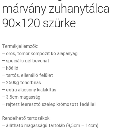
márvány zuhanytálca
90×120 szürke
Termékjellemzők:
– erős, tömör kompozit kő alapanyag
– speciális gél bevonat
– hőálló
– tartós, ellenálló felület
– 250kg teherbírás
– extra alacsony kialakítás
– 3,5cm magasság
– rejtett leeresztő szelep krómozott fedéllel
Rendelhető tartozékok:
– állítható magasságú tartóláb (9,5cm – 14cm)