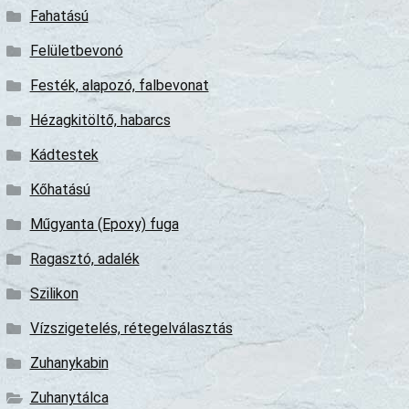
Fahatású
Felületbevonó
Festék, alapozó, falbevonat
Hézagkitöltő, habarcs
Kádtestek
Kőhatású
Műgyanta (Epoxy) fuga
Ragasztó, adalék
Szilikon
Vízszigetelés, rétegelválasztás
Zuhanykabin
Zuhanytálca