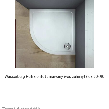
Wasserburg Petra öntött márvány íves zuhanytálca 90×90