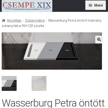
Ugrás
Kilépés
Menü
a
a
navigációhoz
tartalomba
Termékek
Kezdőlap
Zuhanytálca
Wasserburg Petra öntött márvány
zuhanytálca 90×120 szürke
Szolgáltatások
Referenciák
Kivitelezőknek
🔍
Kapcsolat
Wasserburg Petra öntött