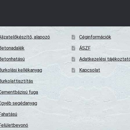
Aljzatelőkészítő, alapozó
Céginformációk
Betonadalék
ÁSZF
Betonhatású
Adatkezelési tájékoztat
Burkolási kellékanyag
Kapcsolat
Burkolattisztítás
Cementbázisú fuga
Egyéb segédanyag
Fahatású
Felületbevonó