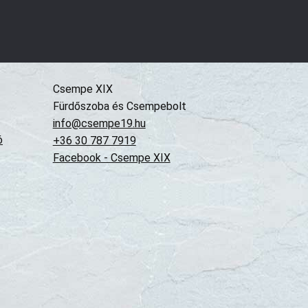
Csempe XIX
Fürdőszoba és Csempebolt
info@csempe19.hu
ó
+36 30 787 7919
Facebook - Csempe XIX