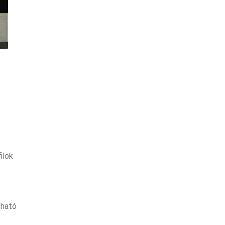
ilok
tható