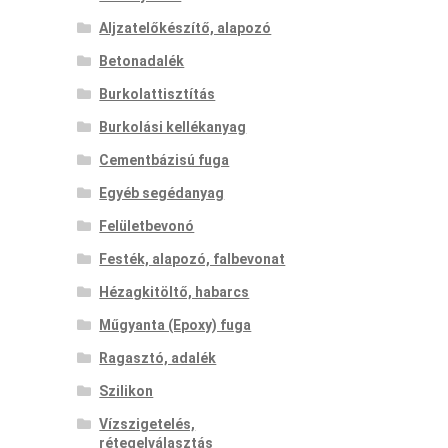
Aljzatelőkészítő, alapozó
Betonadalék
Burkolattisztítás
Burkolási kellékanyag
Cementbázisú fuga
Egyéb segédanyag
Felületbevonó
Festék, alapozó, falbevonat
Hézagkitöltő, habarcs
Műgyanta (Epoxy) fuga
Ragasztó, adalék
Szilikon
Vízszigetelés,
rétegelválasztás