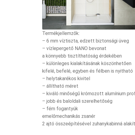
Termékjellemzők:
– 6 mm víztiszta, edzett biztonsági üveg
– vízlepergető NANO bevonat
a könnyebb tisztíthatóság érdekében
– különleges kialakításának köszönhetően
kifelé, befelé, egyben és félben is nyitható
– helytakarékos kivitel
– állítható méret
– kiváló minőségű krómozott alumínium prof
– jobb és baloldali szerelhetőség
– fém fogantyúk
emelőmechanikás zsanér
2 ajtó összeépítésével zuhanykabinná alakí