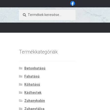
Keresés
Keresés
a
következőre:
Termékkategóriák
Betonhatású
Fahatású
Kőhatású
Kádtestek
Zuhanykabin
Zuhanytálca