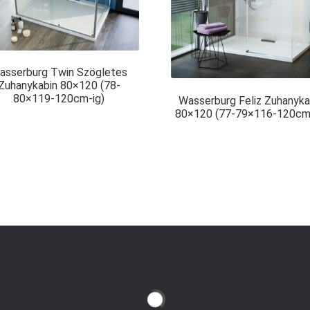
asserburg Twin Szögletes
Zuhanykabin 80×120 (78-
80×119-120cm-ig)
Wasserburg Feliz Zuhanyka
80×120 (77-79×116-120cm-