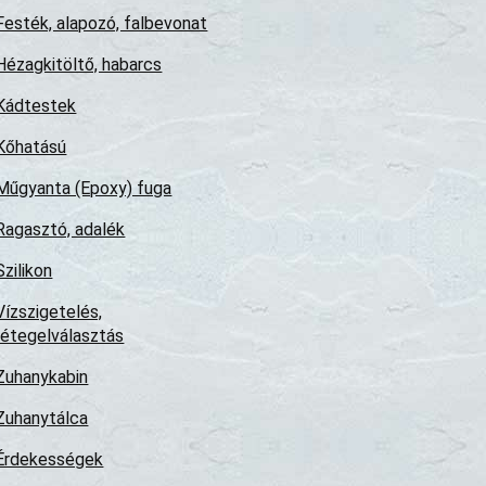
Festék, alapozó, falbevonat
Hézagkitöltő, habarcs
Kádtestek
Kőhatású
Műgyanta (Epoxy) fuga
Ragasztó, adalék
Szilikon
Vízszigetelés,
rétegelválasztás
Zuhanykabin
Zuhanytálca
Érdekességek