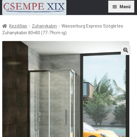
Ugrás
Kilépés
Menü
a
a
navigációhoz
tartalomba
Termékek
Kezdőlap
Zuhanykabin
Wasserburg Express Szögletes
Zuhanykabin 80×80 (77-79cm-ig)
Szolgáltatások
Referenciák
Kivitelezőknek
🔍
Kapcsolat