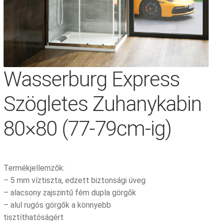
Wasserburg Express
Szögletes Zuhanykabin
80×80 (77-79cm-ig)
Termékjellemzők:
– 5 mm víztiszta, edzett biztonsági üveg
– alacsony zajszintű fém dupla görgők
– alul rugós görgők a könnyebb
tisztíthatóságért