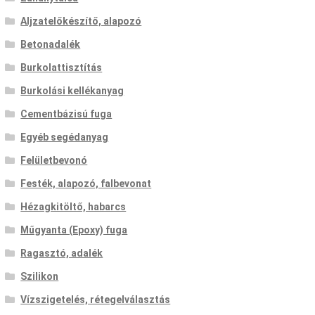
Aljzatelőkészítő, alapozó
Betonadalék
Burkolattisztítás
Burkolási kellékanyag
Cementbázisú fuga
Egyéb segédanyag
Felületbevonó
Festék, alapozó, falbevonat
Hézagkitöltő, habarcs
Műgyanta (Epoxy) fuga
Ragasztó, adalék
Szilikon
Vízszigetelés, rétegelválasztás