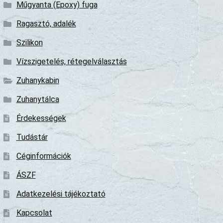
Műgyanta (Epoxy) fuga
Ragasztó, adalék
Szilikon
Vízszigetelés, rétegelválasztás
Zuhanykabin
Zuhanytálca
Érdekességek
Tudástár
Céginformációk
ÁSZF
Adatkezelési tájékoztató
Kapcsolat