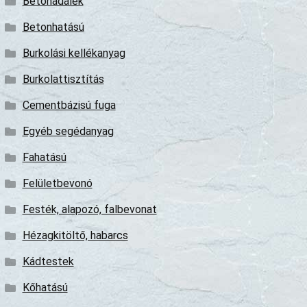
Betonadalék
Betonhatású
Burkolási kellékanyag
Burkolattisztítás
Cementbázisú fuga
Egyéb segédanyag
Fahatású
Felületbevonó
Festék, alapozó, falbevonat
Hézagkitöltő, habarcs
Kádtestek
Kőhatású