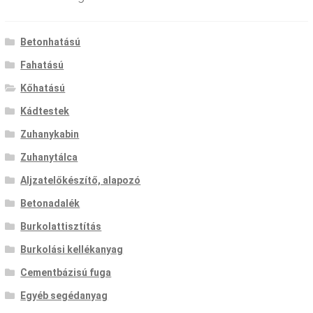
Betonhatású
Fahatású
Kőhatású
Kádtestek
Zuhanykabin
Zuhanytálca
Aljzatelőkészítő, alapozó
Betonadalék
Burkolattisztítás
Burkolási kellékanyag
Cementbázisú fuga
Egyéb segédanyag