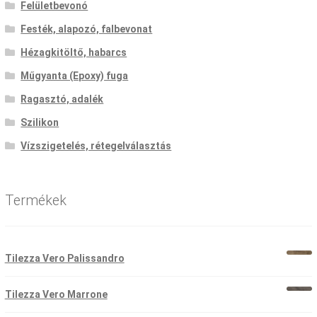
Felületbevonó
Festék, alapozó, falbevonat
Hézagkitöltő, habarcs
Műgyanta (Epoxy) fuga
Ragasztó, adalék
Szilikon
Vízszigetelés, rétegelválasztás
Termékek
Tilezza Vero Palissandro
Original
Current
price
price
Tilezza Vero Marrone
was:
is:
Original
Current