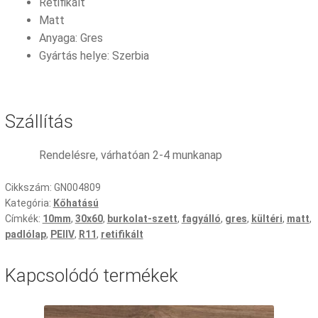
Retifikált
Matt
Anyaga: Gres
Gyártás helye: Szerbia
Szállítás
Rendelésre, várhatóan 2-4 munkanap
Cikkszám:
GN004809
Kategória:
Kőhatású
Címkék:
10mm
,
30x60
,
burkolat-szett
,
fagyálló
,
gres
,
kültéri
,
matt
,
padlólap
,
PEIIV
,
R11
,
retifikált
Kapcsolódó termékek