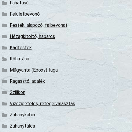
Fahatású
Felületbevonó
Festék, alapozó, falbevonat
Hézagkitöltő, habarcs
Kádtestek
Kőhatású
Műgyanta (Epoxy) fuga
Ragasztó, adalék
Szilikon
Vízszigetelés, rétegelválasztás
Zuhanykabin
Zuhanytálca