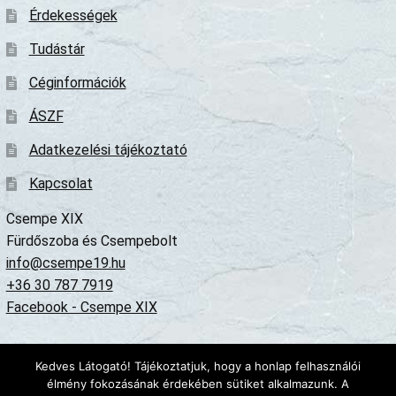
Érdekességek
Tudástár
Céginformációk
ÁSZF
Adatkezelési tájékoztató
Kapcsolat
Csempe XIX
Fürdőszoba és Csempebolt
info@csempe19.hu
+36 30 787 7919
Facebook - Csempe XIX
Minden jog fenntartva © Genime Hungary Kft 2020-2024
Kedves Látogató! Tájékoztatjuk, hogy a honlap felhasználói
 Az oldalon található tartalom szerzői jogvédelem alatt áll, felhasználása c
élmény fokozásának érdekében sütiket alkalmazunk. A
 Az oldalon megjelenített árak forintban értendők, tartalmazzák a törvényben 