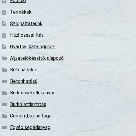
Főoldal
Termékek
Szolgáltatások
Házhozszállítás
Gyártók, katalógusok
Aljzatelőkészítő, alapozó
Betonadalék
Betonhatású
Burkolási kellékanyag
Burkolattisztítás
Cementbázisú fuga
Egyéb segédanyag