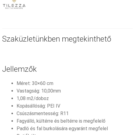
Szaküzletünkben megtekinthető
Jellemzők
Méret: 30×60 cm
Vastagság: 10,00mm
1,08 m2/doboz
Kopásállóság: PEI IV
Csúszásmentesség: R11
Fagyálló, kültérre és beltérre is megfelelő
Padló és fal burkolására egyaránt megfelel