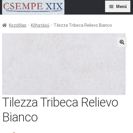
Ugrás
Kilépés
Menü
a
a
navigációhoz
tartalomba
Termékek
Kezdőlap
Kőhatású
Tilezza Tribeca Relievo Bianco
Szolgáltatások
Referenciák
🔍
Kivitelezőknek
Kapcsolat
Tilezza Tribeca Relievo
Bianco