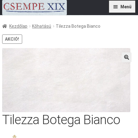
Ugrás
Kilépés
Menü
a
a
navigációhoz
tartalomba
Termékek
Kezdőlap
Kőhatású
Tilezza Botega Bianco
Szolgáltatások
AKCIÓ!
Referenciák
Kivitelezőknek
🔍
Kapcsolat
Tilezza Botega Bianco