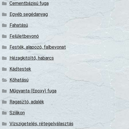
Cementbázisú fuga
Egyéb segédanyag
Fahatású
Felületbevonó
Festék, alapozó, falbevonat
Hézagkitöltő, habarcs
Kádtestek
Kőhatású
Műgyanta (Epoxy) fuga
Ragasztó, adalék
Szilikon
Vízszigetelés, rétegelválasztás