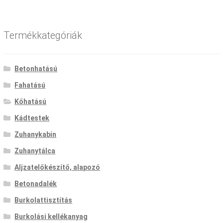
Termékkategóriák
Betonhatású
Fahatású
Kőhatású
Kádtestek
Zuhanykabin
Zuhanytálca
Aljzatelőkészítő, alapozó
Betonadalék
Burkolattisztítás
Burkolási kellékanyag