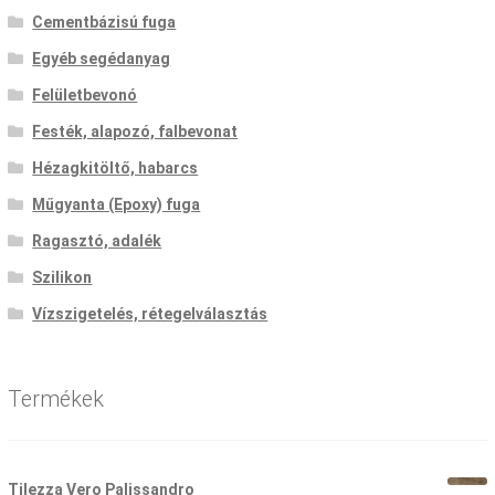
Cementbázisú fuga
Egyéb segédanyag
Felületbevonó
Festék, alapozó, falbevonat
Hézagkitöltő, habarcs
Műgyanta (Epoxy) fuga
Ragasztó, adalék
Szilikon
Vízszigetelés, rétegelválasztás
Termékek
Tilezza Vero Palissandro