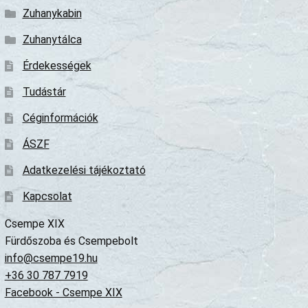
Zuhanykabin
Zuhanytálca
Érdekességek
Tudástár
Céginformációk
ÁSZF
Adatkezelési tájékoztató
Kapcsolat
Csempe XIX
Fürdőszoba és Csempebolt
info@csempe19.hu
+36 30 787 7919
Facebook - Csempe XIX