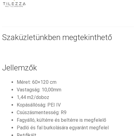
Szaküzletünkben megtekinthető
Jellemzők
Méret: 60×120 cm
Vastagság: 10,00mm
1,44 m2/doboz
Kopásállóság: PEI IV
Csúszásmentesség: R9
Fagyálló, kültérre és beltérre is megfelelő
Padló és fal burkolására egyaránt megfelel
Retifikált