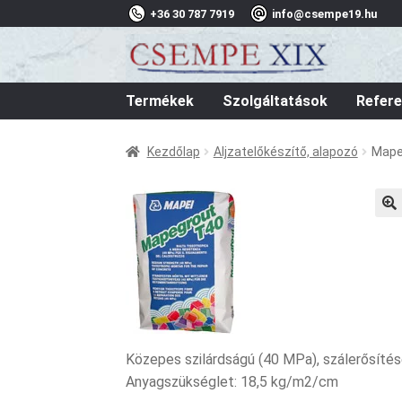
+36 30 787 7919
info@csempe19.hu
Ugrás
Kilépés
a
a
navigációhoz
tartalomba
Termékek
Szolgáltatások
Refere
Kezdőlap
Aljzatelőkészítő, alapozó
Mape
🔍
Közepes szilárdságú (40 MPa), szálerősítése
Anyagszükséglet: 18,5 kg/m2/cm