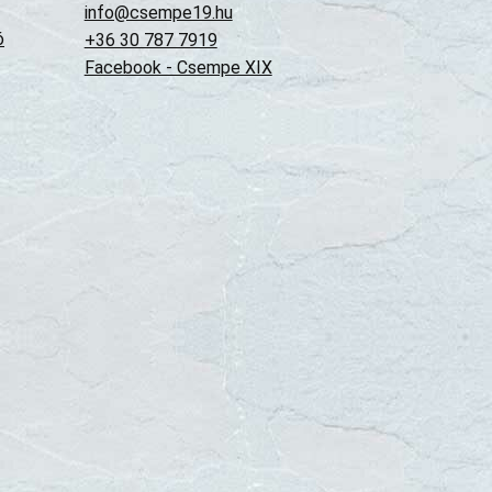
info@csempe19.hu
ó
+36 30 787 7919
Facebook - Csempe XIX