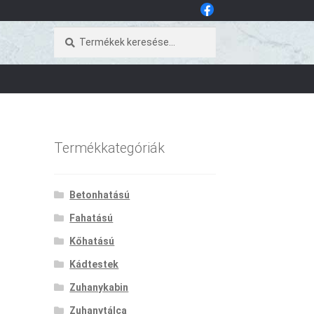
Keresés
Keresés
a
következőre:
Termékkategóriák
Betonhatású
Fahatású
Kőhatású
Kádtestek
Zuhanykabin
Zuhanytálca