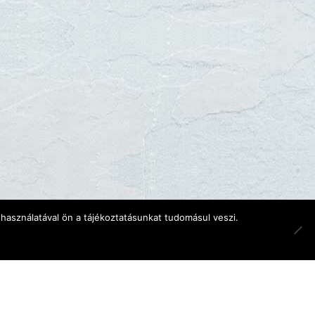
használatával ön a tájékoztatásunkat tudomásul veszi.
éges!
s díját.