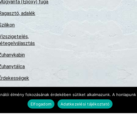
Műgyanta (Epoxy) fuga
Ragasztó, adalék
Szilikon
Vízszigetelés,
rétegelválasztás
Zuhanykabin
Zuhanytálca
Érdekességek
Tudástár
ználói élmény fokozásának érdekében sütiket alkalmazunk. A honlapunk 
Elfogadom
Adatkezelési tájékoztató
024
tt áll, felhasználása csak a jogtulajdonos előzetes írásos engedélyével lehets
rtalmazzák a törvényben előírt áfát, azonban nem tartalmazzák a házhoz szállítá
ekció jogát fenntartjuk.