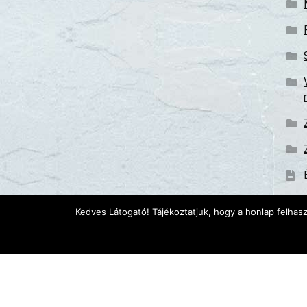
Kedves Látogató! Tájékoztatjuk, hogy a honlap felhas
Minden jog fenntartva © Genime Hungary Kft 2020-2
 Az oldalon található tartalom szerzői jogvédelem ala
 Az oldalon megjelenített árak forintban értendők, ta
 Az árak tájékoztató jellegűek, a változtatás és a korr