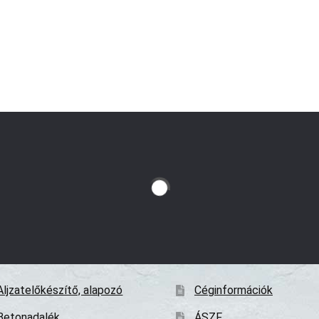
Aljzatelőkészítő, alapozó
Céginformációk
Betonadalék
ÁSZF