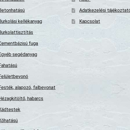
Betonhatású
Adatkezelési tájékoztat
Burkolási kellékanyag
Kapcsolat
Burkolattisztítás
Cementbázisú fuga
Egyéb segédanyag
Fahatású
Felületbevonó
Festék, alapozó, falbevonat
Hézagkitöltő, habarcs
Kádtestek
Kőhatású