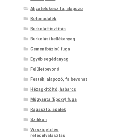
Aljzatelőkészítő, alapozó
Betonadalék
Burkolattisztítás
Burkolási kellékanyag
Cementbázisú fuga
Egyéb segédanyag
Felületbevonó
Festék, alapozó, falbevonat
Hézagkitöltő, habarcs
Műgyanta (Epoxy) fuga
Ragasztó, adalék
Szilikon
Vízszigetelés,
rétegelválasztás